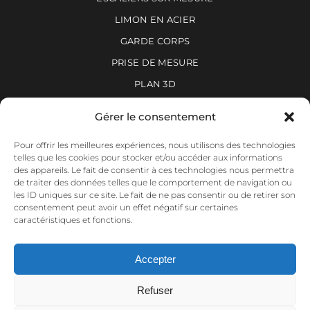
LIMON EN ACIER
GARDE CORPS
PRISE DE MESURE
PLAN 3D
Gérer le consentement
À PROPOS
Pour offrir les meilleures expériences, nous utilisons des technologies
telles que les cookies pour stocker et/ou accéder aux informations
RÉALISATIONS
des appareils. Le fait de consentir à ces technologies nous permettra
de traiter des données telles que le comportement de navigation ou
L’ARTISTE
les ID uniques sur ce site. Le fait de ne pas consentir ou de retirer son
consentement peut avoir un effet négatif sur certaines
NOUS JOINDRE
caractéristiques et fonctions.
Politique de confidentialité
Accepter
Politique de cookies
Refuser
Loi 25 – Demande de renseignements